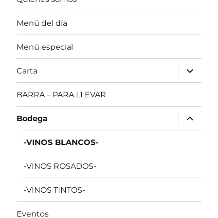
Menú del día
Menú especial
expande
Carta
el
menú
inferior
BARRA – PARA LLEVAR
expande
Bodega
el
menú
inferior
-VINOS BLANCOS-
-VINOS ROSADOS-
-VINOS TINTOS-
Eventos